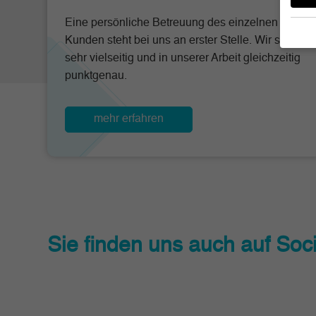
Eine persönliche Betreuung des einzelnen
Kunden steht bei uns an erster Stelle. Wir sind
sehr vielseitig und in unserer Arbeit gleichzeitig
Wenn 
punktgenau.
geben
Wir v
von i
mehr erfahren
Erfah
(z. B
und I
finde
Hier 
Zusti
anzei
Ei
Sie finden uns auch auf So
Nu
Daten
Ess