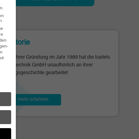
n.
en
n.
ge
re
den
Historie
igen-
en
Seit ihrer Gründung im Jahr 1989 hat die bartels
it
bürotechnik GmbH unaufhörlich an ihrer
Erfolgsgeschichte gearbeitet
mehr erfahren