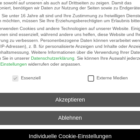
d ein zuverlässiger Service sind für uns
te sowohl auf unseren als auch auf Drittseiten zu zeigen. Damit das
ioniert, benötigen wir Daten zur Nutzung der Seiten sowie zu Endgeräte
Sie unter 16 Jahre alt sind und Ihre Zustimmung zu freiwilligen Dienst
 möchten, müssen Sie Ihre Erziehungsberechtigten um Erlaubnis bitte
erwenden Cookies und andere Technologien auf unserer Website. Eini
hnen sind essenziell, während andere uns helfen, diese Website und Ih
rung zu verbessern.
Personenbezogene Daten können verarbeitet wer
Corporate Social Responsibility
. IP-Adressen), z. B. für personalisierte Anzeigen und Inhalte oder Anze
nhaltsmessung.
Weitere Informationen über die Verwendung Ihrer Dat
Wir tragen nicht nur unternehmerische
n Sie in unserer
Datenschutzerklärung
.
Sie können Ihre Auswahl jederze
r
Einstellungen
widerrufen oder anpassen.
Verantwortung gegenüber unseren Kunden und
Mitarbeiter, sondern übernehmen auch soziale
schutzeinstellungen
Essenziell
Externe Medien
Verantwortung.
Akzeptieren
mehr erfahren
Ablehnen
Karriere
Individuelle Cookie-Einstellungen