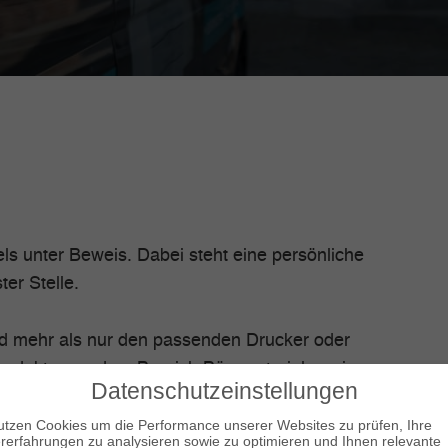
els unter Beweis. Dabei steht eine persönliche
er Stelle.
d mehr als nur den passenden Drucker oder
Produkte aus dem Bereich Büromaterial sowie
Datenschutzeinstellungen
utzen Cookies um die Performance unserer Websites zu prüfen, Ihre
rerfahrungen zu analysieren sowie zu optimieren und Ihnen relevante