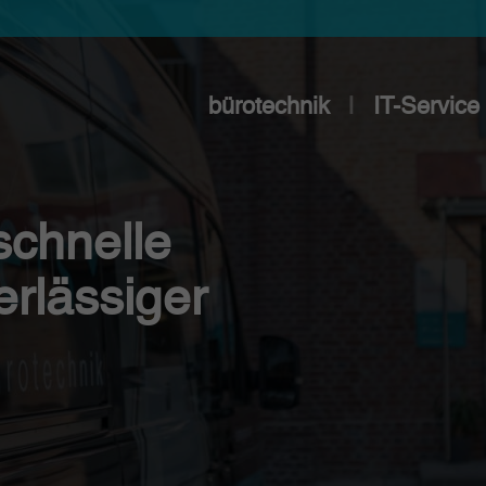
bürotechnik
IT-Service
Kopierer
PREMI
Drucker/MFP
Reparat
 schnelle
Tinten & Toner
Wartung
erlässiger
Büromaterial
Beratun
Hardware
Erste Hil
Software