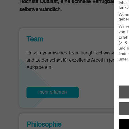
Höchste Qualität, eine schnelle Verfügbarkeit un
Inhal
funkt
selbstverständlich.
Wenn 
geben
Wir v
von i
Erfah
Team
(z. B
und I
Unser dynamisches Team bringt Fachwissen
finde
unte
und Leidenschaft für exzellente Arbeit in jede
Aufgabe ein.
Daten
mehr erfahren
Philosophie