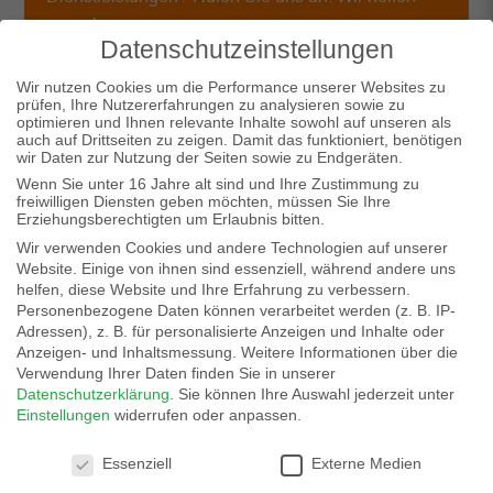
gerne!
Datenschutzeinstellungen
+49 21 62 - 266 19 - 0
Wir nutzen Cookies um die Performance unserer Websites zu
prüfen, Ihre Nutzererfahrungen zu analysieren sowie zu
optimieren und Ihnen relevante Inhalte sowohl auf unseren als
auch auf Drittseiten zu zeigen. Damit das funktioniert, benötigen
wir Daten zur Nutzung der Seiten sowie zu Endgeräten.
Wenn Sie unter 16 Jahre alt sind und Ihre Zustimmung zu
freiwilligen Diensten geben möchten, müssen Sie Ihre
Das könnte Sie auch interessieren
Erziehungsberechtigten um Erlaubnis bitten.
Wir verwenden Cookies und andere Technologien auf unserer
Website. Einige von ihnen sind essenziell, während andere uns
helfen, diese Website und Ihre Erfahrung zu verbessern.
Personenbezogene Daten können verarbeitet werden (z. B. IP-
PREMIUM
plus
Adressen), z. B. für personalisierte Anzeigen und Inhalte oder
Anzeigen- und Inhaltsmessung.
Weitere Informationen über die
Sie erhalten nicht nur die Wartung kostenlos,
Verwendung Ihrer Daten finden Sie in unserer
Datenschutzerklärung
.
Sie können Ihre Auswahl jederzeit unter
sondern auch alle Reparaturen, Technikerkosten,
Einstellungen
widerrufen oder anpassen.
Anfahrten und sogar die Ersatzteile.
Datenschutzeinstellungen
Essenziell
Externe Medien
mehr erfahren